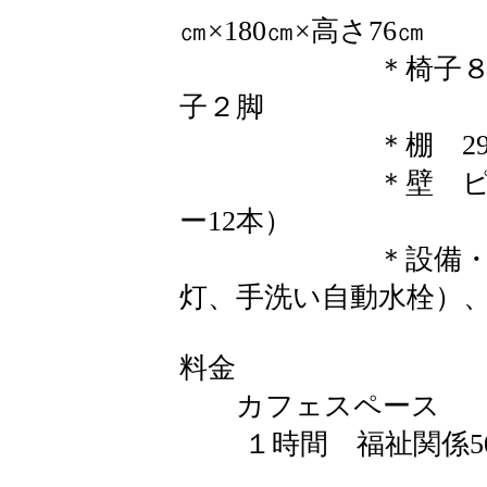
㎝×180㎝×高さ76㎝
＊椅子８脚、丸
子２脚
＊棚 29㎝×94
＊壁 ピクチャ
ー12本）
＊設備・車椅子
灯、手洗い自動水栓）
料金
カフェスペース
１時間 福祉関係500