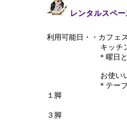
レンタルスペー
利用可能日・・カフェ
キッチンと屋台
＊曜日と時間は
お使いいただ
＊テーブル 66㎝
１脚
50㎝×60
３脚
カウンター